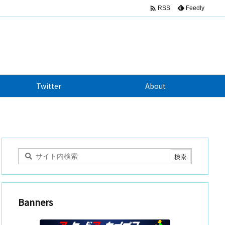

Feedly
RSS
Twitter
About
Banners