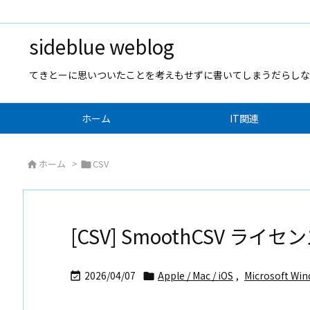
sideblue weblog
てきとーに思いついたことを考えもせずに書いてしまうだらしな
ホーム
IT関連
ホーム
>
CSV


[CSV] SmoothCSV ライ
2026/04/07
Apple / Mac / iOS
,
Microsoft Wi

