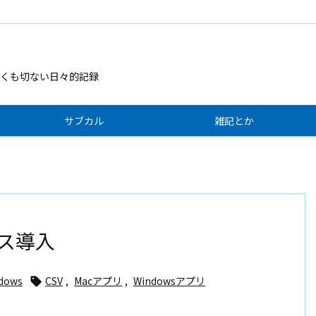
くも切ない日々的記録
サブカル
雑記とか
センス導入
ndows
CSV
,
Macアプリ
,
Windowsアプリ
