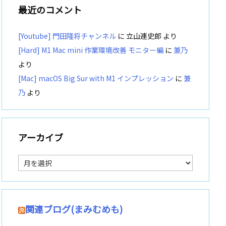
最近のコメント
[Youtube] 門田隆将チャンネル
に
立山連史郎
より
[Hard] M1 Mac mini 作業環境改善 モニター編
に
兼乃
より
[Mac] macOS Big Sur with M1 インプレッション
に
兼
乃
より
アーカイブ
ア
ー
カ
イ
ブ
関連ブログ(まみむめも)