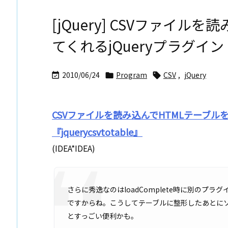
[jQuery] CSVファイル
てくれるjQueryプラグイン
2010/06/24
Program
CSV
,
jQuery



CSVファイルを読み込んでHTMLテーブルを
『jquerycsvtotable』
(IDEA*IDEA)
さらに秀逸なのはloadComplete時に別のプ
ですからね。こうしてテーブルに整形したあとに
とすっごい便利かも。