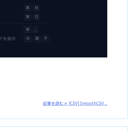
記事を読む
[CSV] SmoothCSV ...