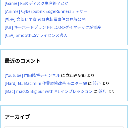
[Game] PSのディスク生産終了とか
[Anime] Cyberpubnk EdgeRunners 2 テザー
[社会] 文部科学省 辺野古転覆事件の見解公開
[KB] キーボードブランドFILCOのダイヤテックが倒産
[CSV] SmoothCSV ライセンス導入
最近のコメント
[Youtube] 門田隆将チャンネル
に
立山連史郎
より
[Hard] M1 Mac mini 作業環境改善 モニター編
に
兼乃
より
[Mac] macOS Big Sur with M1 インプレッション
に
兼乃
より
アーカイブ