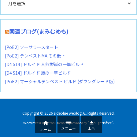
ア
ー
カ
イ
ブ
関連ブログ(まみむめも)
[PoE2] ソーサラースタート
[PoE2] テンペストMA その後…
[D4 S14] ドルイド 人熊型嵐の一撃ビルド
[D4 S14] ドルイド 嵐の一撃ビルド
[PoE2] マーシャルテンペスト ビルド (ダウングレード版)
Copyright ©
2026
sideblue weblog
All Rights Reserved.



WordPress Luxeritas Theme is provided by "
Thought is free
".
メニュー
上へ
ホーム