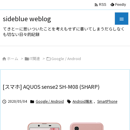

Feedly
RSS
sideblue weblog

てきとーに思いついたことを考えもせずに書いてしまうだらしなく

も切ない日々的記録
メニュ

サイド
ホーム
>
IT関連
>
Google / Android




前へ

次へ
[スマホ] AQUOS sense2 SH-M08 (SHARP)

検索
2020/05/04
Google / Android
Android端末
,
SmartPhone


