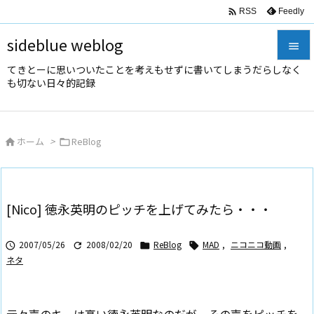

Feedly
RSS
sideblue weblog

てきとーに思いついたことを考えもせずに書いてしまうだらしなく

も切ない日々的記録
メニュ

サイド
ホーム
>
ReBlog



前へ

次へ
[Nico] 徳永英明のピッチを上げてみたら・・・

検索
2007/05/26
2008/02/20
ReBlog
MAD
,
ニコニコ動画
,




ネタ