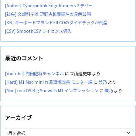
[Anime] Cyberpubnk EdgeRunners 2 テザー
[社会] 文部科学省 辺野古転覆事件の見解公開
[KB] キーボードブランドFILCOのダイヤテックが倒産
[CSV] SmoothCSV ライセンス導入
最近のコメント
[Youtube] 門田隆将チャンネル
に
立山連史郎
より
[Hard] M1 Mac mini 作業環境改善 モニター編
に
兼乃
より
[Mac] macOS Big Sur with M1 インプレッション
に
兼乃
より
アーカイブ
ア