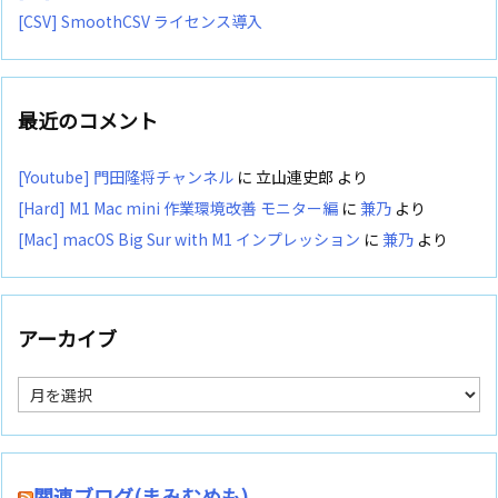
[CSV] SmoothCSV ライセンス導入
最近のコメント
[Youtube] 門田隆将チャンネル
に
立山連史郎
より
[Hard] M1 Mac mini 作業環境改善 モニター編
に
兼乃
より
[Mac] macOS Big Sur with M1 インプレッション
に
兼乃
より
アーカイブ
ア
ー
カ
イ
ブ
関連ブログ(まみむめも)