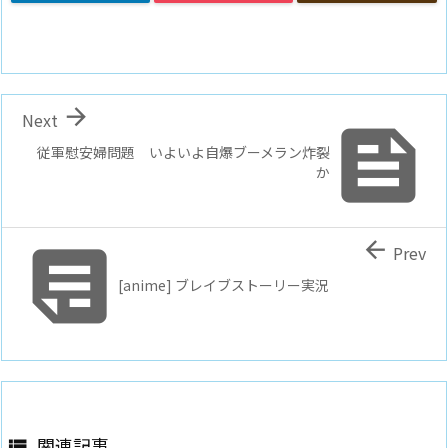

Next

従軍慰安婦問題 いよいよ自爆ブーメラン炸裂
か


Prev
[anime] ブレイブストーリー実況
関連記事
