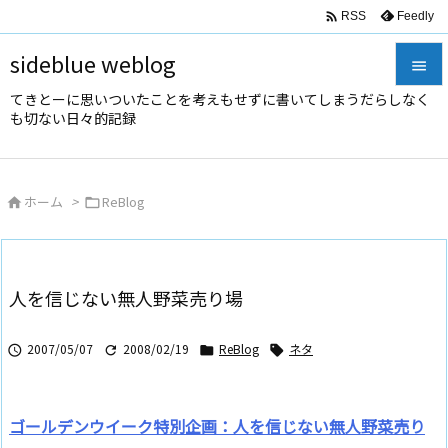

Feedly
RSS
sideblue weblog

てきとーに思いついたことを考えもせずに書いてしまうだらしなく

も切ない日々的記録
メニュ

サイド
ホーム
>
ReBlog



前へ

次へ
人を信じない無人野菜売り場

検索
2007/05/07
2008/02/19
ReBlog
ネタ




ゴールデンウイーク特別企画：人を信じない無人野菜売り