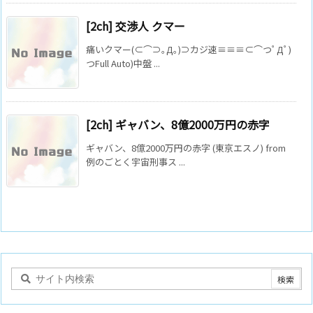
[2ch] 交渉人 クマー
痛いクマー(⊂⌒⊃｡Д｡)⊃カジ速≡≡≡⊂⌒つﾟДﾟ)
つFull Auto)中盤 ...
[2ch] ギャバン、8億2000万円の赤字
ギャバン、8億2000万円の赤字 (東京エスノ) from
例のごとく宇宙刑事ス ...