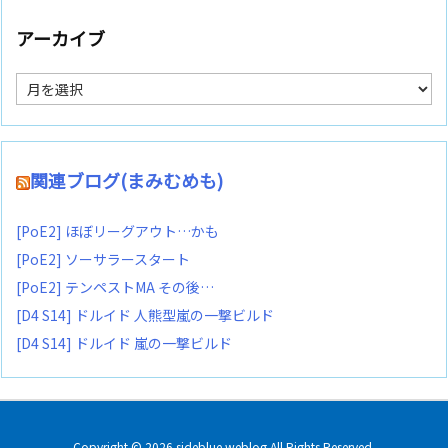
アーカイブ
ア
ー
カ
イ
ブ
関連ブログ(まみむめも)
[PoE2] ほぼリーグアウト…かも
[PoE2] ソーサラースタート
[PoE2] テンペストMA その後…
[D4 S14] ドルイド 人熊型嵐の一撃ビルド
[D4 S14] ドルイド 嵐の一撃ビルド
Copyright ©
2026
sideblue weblog
All Rights Reserved.