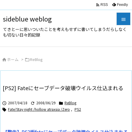

Feedly
RSS
sideblue weblog

てきとーに思いついたことを考えもせずに書いてしまうだらしなく

も切ない日々的記録
メニュ

サイド
ホーム
>
ReBlog



前へ

次へ
[PS2] Fateにセーブデータ破壊ウイルス仕込まれる

検索
2007/04/18
2008/06/29
ReBlog



Fate/Stay night /hollow atraxsia /Zero
,
PS2
