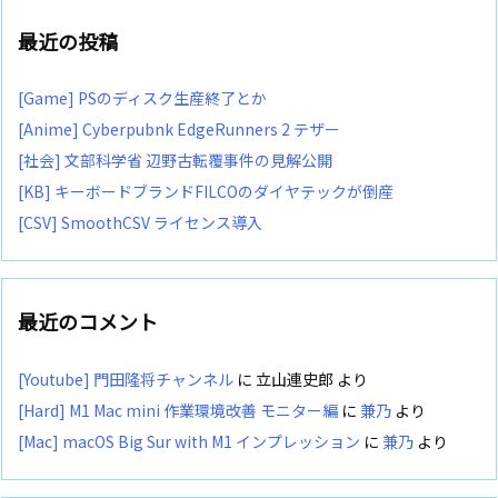
最近の投稿
[Game] PSのディスク生産終了とか
[Anime] Cyberpubnk EdgeRunners 2 テザー
[社会] 文部科学省 辺野古転覆事件の見解公開
[KB] キーボードブランドFILCOのダイヤテックが倒産
[CSV] SmoothCSV ライセンス導入
最近のコメント
[Youtube] 門田隆将チャンネル
に
立山連史郎
より
[Hard] M1 Mac mini 作業環境改善 モニター編
に
兼乃
より
[Mac] macOS Big Sur with M1 インプレッション
に
兼乃
より