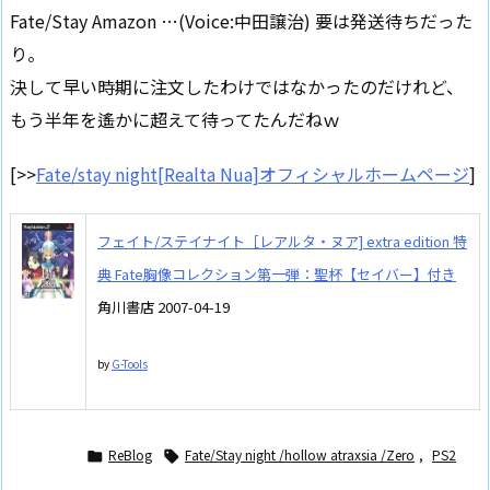
Fate/Stay Amazon …(Voice:中田譲治) 要は発送待ちだった
り。
決して早い時期に注文したわけではなかったのだけれど、
もう半年を遙かに超えて待ってたんだねｗ
[>>
Fate/stay night[Realta Nua]オフィシャルホームページ
]
フェイト/ステイナイト［レアルタ・ヌア] extra edition 特
典 Fate胸像コレクション第一弾：聖杯【セイバー】付き
角川書店 2007-04-19
by
G-Tools
ReBlog
Fate/Stay night /hollow atraxsia /Zero
,
PS2

