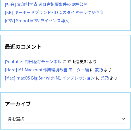
[社会] 文部科学省 辺野古転覆事件の見解公開
[KB] キーボードブランドFILCOのダイヤテックが倒産
[CSV] SmoothCSV ライセンス導入
最近のコメント
[Youtube] 門田隆将チャンネル
に
立山連史郎
より
[Hard] M1 Mac mini 作業環境改善 モニター編
に
兼乃
より
[Mac] macOS Big Sur with M1 インプレッション
に
兼乃
より
アーカイブ
ア
ー
カ