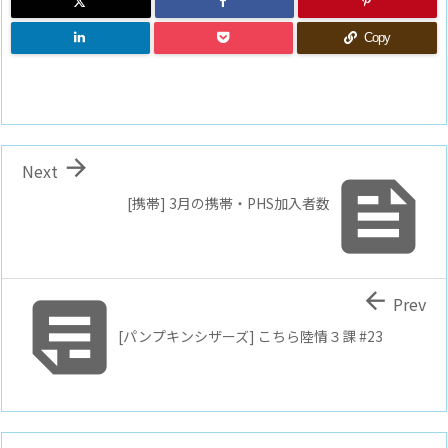
Copy

Next

[携帯] 3月の携帯・PHS加入者数


Prev
[パンプキンシザーズ] こちら陸情３課 #23