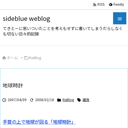

Feedly
RSS
sideblue weblog

てきとーに思いついたことを考えもせずに書いてしまうだらしなく

も切ない日々的記録
メニュ

サイド
ホーム
>
ReBlog



前へ

次へ
地球時計

検索
2007/04/09
2008/02/18
ReBlog
雑貨




手首の上で地球が回る「地球時計」