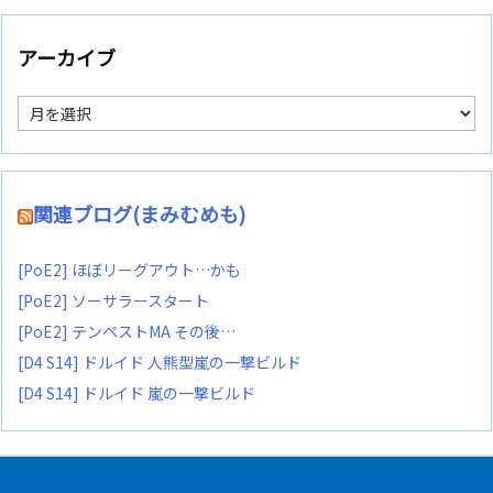
アーカイブ
ア
ー
カ
イ
ブ
関連ブログ(まみむめも)
[PoE2] ほぼリーグアウト…かも
[PoE2] ソーサラースタート
[PoE2] テンペストMA その後…
[D4 S14] ドルイド 人熊型嵐の一撃ビルド
[D4 S14] ドルイド 嵐の一撃ビルド