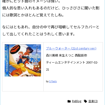
確かにヒット曲のイメージは強い。
個人的な思い入れもあるのだけど、ひっさびさに聞いた割
には歌詞とかほとんど覚えてたしね。
なにはともあれ、自分の中で再び咀嚼してセルフカバーと
して出してくれたことはうれしく思います。
ブルーウォーター (21st century ver.)
森川美穂 来生えつこ 西脇辰弥
ティームエンタテインメント 2007-02-
21
by
G-Tools
ReBlog
音楽CD

