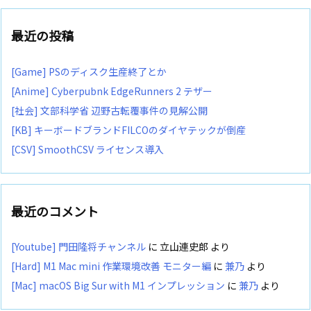
最近の投稿
[Game] PSのディスク生産終了とか
[Anime] Cyberpubnk EdgeRunners 2 テザー
[社会] 文部科学省 辺野古転覆事件の見解公開
[KB] キーボードブランドFILCOのダイヤテックが倒産
[CSV] SmoothCSV ライセンス導入
最近のコメント
[Youtube] 門田隆将チャンネル
に
立山連史郎
より
[Hard] M1 Mac mini 作業環境改善 モニター編
に
兼乃
より
[Mac] macOS Big Sur with M1 インプレッション
に
兼乃
より