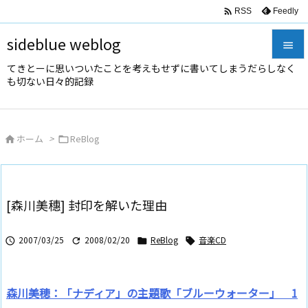

Feedly
RSS
sideblue weblog

てきとーに思いついたことを考えもせずに書いてしまうだらしなく

も切ない日々的記録
メニュ

サイド
ホーム
>
ReBlog



前へ

次へ
[森川美穗] 封印を解いた理由

検索
2007/03/25
2008/02/20
ReBlog
音楽CD




森川美穂：「ナディア」の主題歌「ブルーウォーター」 1