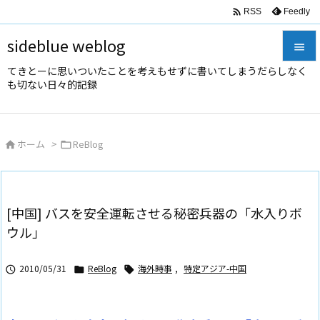

Feedly
RSS
sideblue weblog

てきとーに思いついたことを考えもせずに書いてしまうだらしなく

も切ない日々的記録
メニュ

サイド
ホーム
>
ReBlog



前へ

次へ
[中国] バスを安全運転させる秘密兵器の「水入りボ

ウル」
検索
2010/05/31
ReBlog
海外時事
,
特定アジア-中国


