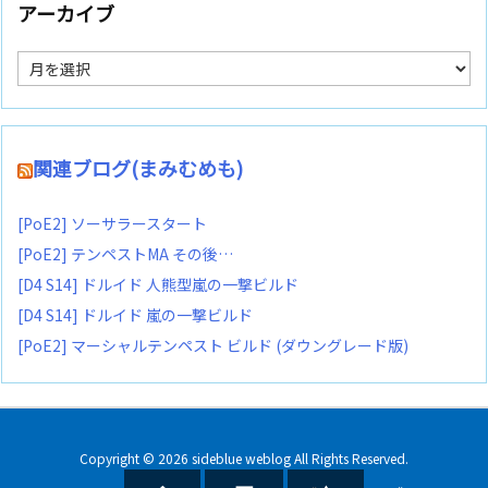
アーカイブ
ア
ー
カ
イ
ブ
関連ブログ(まみむめも)
[PoE2] ソーサラースタート
[PoE2] テンペストMA その後…
[D4 S14] ドルイド 人熊型嵐の一撃ビルド
[D4 S14] ドルイド 嵐の一撃ビルド
[PoE2] マーシャルテンペスト ビルド (ダウングレード版)
Copyright ©
2026
sideblue weblog
All Rights Reserved.