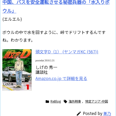
中国、バスを安全運転させる秘密兵器の「水入りボ
ウル」
(エルエル)
ボウルの中で水を回すように、峠でドリフトするんです
ね。わかります。
頭文字D（1） (ヤンマガKC (567))
postedat 2010.5.31
しげの 秀一
講談社
Amazon.co.jp で詳細を見る
ReBlog
海外時事
,
特定アジア-中国


Posted by
兼乃
