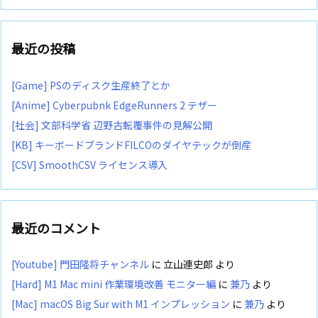
最近の投稿
[Game] PSのディスク生産終了とか
[Anime] Cyberpubnk EdgeRunners 2 テザー
[社会] 文部科学省 辺野古転覆事件の見解公開
[KB] キーボードブランドFILCOのダイヤテックが倒産
[CSV] SmoothCSV ライセンス導入
最近のコメント
[Youtube] 門田隆将チャンネル
に
立山連史郎
より
[Hard] M1 Mac mini 作業環境改善 モニター編
に
兼乃
より
[Mac] macOS Big Sur with M1 インプレッション
に
兼乃
より