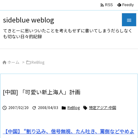

Feedly
RSS
sideblue weblog

てきとーに思いついたことを考えもせずに書いてしまうだらしなく

も切ない日々的記録
メニュ

サイド
ホーム
>
ReBlog



前へ

次へ
[中国] 「可愛い新上海人」計画

検索
2007/02/20
2008/04/03
ReBlog
特定アジア-中国




【中国】 “割り込み、信号無視、たん吐き、罵倒などやめよ