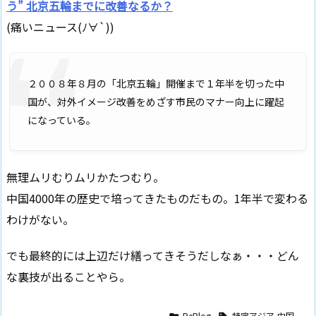
う” 北京五輪までに改善なるか？
(痛いニュース(ﾉ∀`))
２００８年８月の「北京五輪」開催まで１年半を切った中
国が、対外イメージ改善をめざす市民のマナー向上に躍起
になっている。
無理ムリむりムリかたつむり。
中国4000年の歴史で培ってきたものだもの。1年半で変わる
わけがない。
でも最終的には上辺だけ繕ってきそうだしなぁ・・・どん
な裏技が出ることやら。
ReBlog
特定アジア-中国