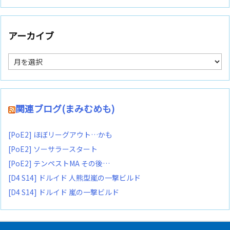
アーカイブ
ア
ー
カ
イ
ブ
関連ブログ(まみむめも)
[PoE2] ほぼリーグアウト…かも
[PoE2] ソーサラースタート
[PoE2] テンペストMA その後…
[D4 S14] ドルイド 人熊型嵐の一撃ビルド
[D4 S14] ドルイド 嵐の一撃ビルド