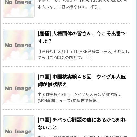
某所のコメント欄よりコピペ おばあちゃんの話 日
本人はな、お互い様やねん。 相手 ...
[産経] 人権団体の皆さん、今こそ出番で
すよ？
【産経抄】３月１７日 (MSN産経ニュース) それにし
ても日ごろ国会の内外で、「 ...
[中国] 中国核実験４６回 ウイグル人医
師が惨状訴え
中国核実験４６回 ウイグル人医師が惨状訴え
(MSN産経ニュース) 広島市で原爆 ...
[中国] チベッ○問題の裏にあるかも知れ
ないこと