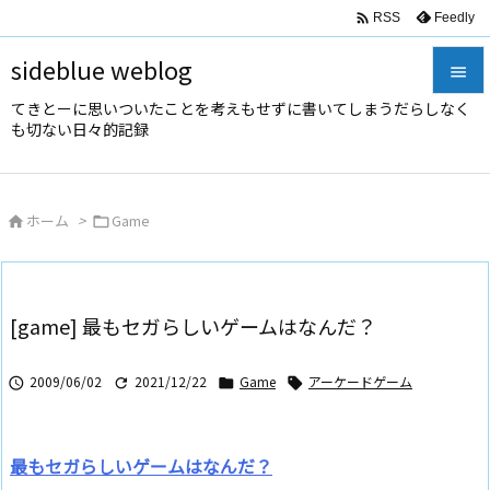

Feedly
RSS
sideblue weblog

てきとーに思いついたことを考えもせずに書いてしまうだらしなく

も切ない日々的記録
メニュ

サイド
ホーム
>
Game



前へ

次へ
[game] 最もセガらしいゲームはなんだ？

検索
2009/06/02
2021/12/22
Game
アーケードゲーム




最もセガらしいゲームはなんだ？