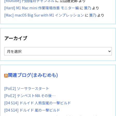
[Youtube] 門田隆将チャンネル
に
立山連史郎
より
[Hard] M1 Mac mini 作業環境改善 モニター編
に
兼乃
より
[Mac] macOS Big Sur with M1 インプレッション
に
兼乃
より
アーカイブ
ア
ー
カ
イ
ブ
関連ブログ(まみむめも)
[PoE2] ソーサラースタート
[PoE2] テンペストMA その後…
[D4 S14] ドルイド 人熊型嵐の一撃ビルド
[D4 S14] ドルイド 嵐の一撃ビルド