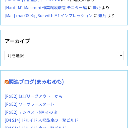
[Hard] M1 Mac mini 作業環境改善 モニター編
に
兼乃
より
[Mac] macOS Big Sur with M1 インプレッション
に
兼乃
より
アーカイブ
ア
ー
カ
イ
ブ
関連ブログ(まみむめも)
[PoE2] ほぼリーグアウト…かも
[PoE2] ソーサラースタート
[PoE2] テンペストMA その後…
[D4 S14] ドルイド 人熊型嵐の一撃ビルド