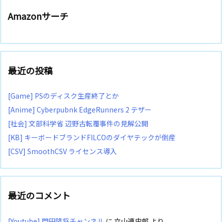
Amazonサーチ
最近の投稿
[Game] PSのディスク生産終了とか
[Anime] Cyberpubnk EdgeRunners 2 テザー
[社会] 文部科学省 辺野古転覆事件の見解公開
[KB] キーボードブランドFILCOのダイヤテックが倒産
[CSV] SmoothCSV ライセンス導入
最近のコメント
[Youtube] 門田隆将チャンネル
に
立山連史郎
より