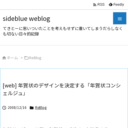

Feedly
RSS
sideblue weblog

てきとーに思いついたことを考えもせずに書いてしまうだらしなく

も切ない日々的記録
メニュ

サイド
ホーム
>
ReBlog



前へ

次へ
[web] 年賀状のデザインを決定する「年賀状コンシ

ェルジュ」
検索
2008/12/16
ReBlog

