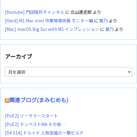
[Youtube] 門田隆将チャンネル
に
立山連史郎
より
[Hard] M1 Mac mini 作業環境改善 モニター編
に
兼乃
より
[Mac] macOS Big Sur with M1 インプレッション
に
兼乃
より
アーカイブ
ア
ー
カ
イ
ブ
関連ブログ(まみむめも)
[PoE2] ソーサラースタート
[PoE2] テンペストMA その後…
[D4 S14] ドルイド 人熊型嵐の一撃ビルド