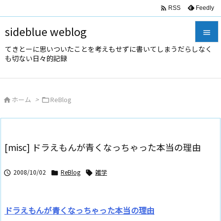

Feedly
RSS
sideblue weblog

てきとーに思いついたことを考えもせずに書いてしまうだらしなく

も切ない日々的記録
メニュ

サイド
ホーム
>
ReBlog



前へ

次へ
[misc] ドラえもんが青くなっちゃった本当の理由

検索
2008/10/02
ReBlog
雑学



ドラえもんが青くなっちゃった本当の理由