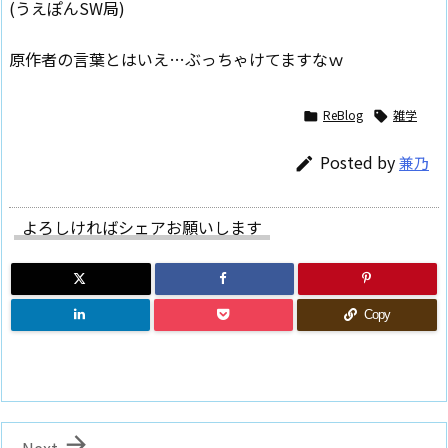
(うえぽんSW局)
原作者の言葉とはいえ…ぶっちゃけてますなｗ
ReBlog
雑学


Posted by
兼乃

よろしければシェアお願いします
Copy
