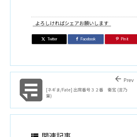
よろしければシェアお願いします
Twitter
Facebook
Pin it


Prev
[ネギま/Fate] 出席番号３２番 衛宮 (言乃
葉)
関連記事
