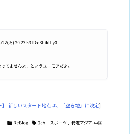
 20:23:53 ID:q3biktby0
わってませんよ、というユーモアだよ。
レー】 新しいスタート地点は、「空き地」に決定
]
ReBlog
2ch
,
スポーツ
,
特定アジア-中国

