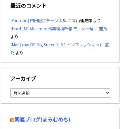
最近のコメント
[Youtube] 門田隆将チャンネル
に
立山連史郎
より
[Hard] M1 Mac mini 作業環境改善 モニター編
に
兼乃
より
[Mac] macOS Big Sur with M1 インプレッション
に
兼
乃
より
アーカイブ
ア
ー
カ
イ
ブ
関連ブログ(まみむめも)