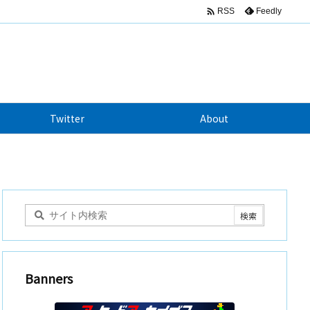

Feedly
RSS
Twitter
About
Banners