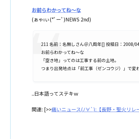
お前らわかってね～な
(ぁゃιぃ(*ﾟーﾟ)NEWS 2nd)
211 名前：名無しさん＠八周年[] 投稿日：2008/04/22(火)
お前らわかってね～な
「空き地」ってのは工事する前の土地。
つまり出発地点は「前工事（ゼンコウジ）」で変
..日本語ってステキｗ
関連: [>>
痛いニュース(ﾉ∀`):【長野・聖火リ