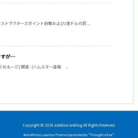
トラクターズポイント剥奪および1億ドルの罰 ...
ですが…
もーど) 関連 : (ハムスター速報 ...
Copyright ©
2026
sideblue weblog
All Rights Reserved.
WordPress Luxeritas Theme is provided by "
Thought is free
".