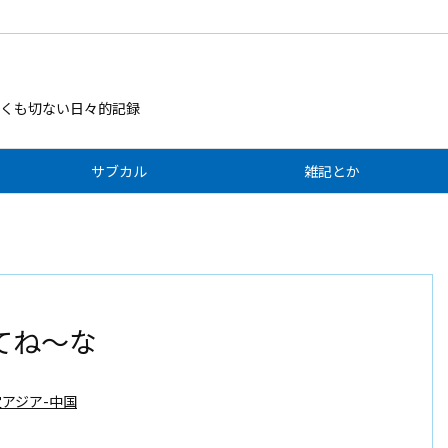
くも切ない日々的記録
サブカル
雑記とか
てね～な
アジア-中国