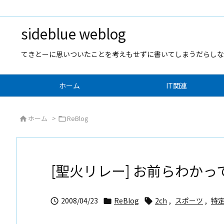
sideblue weblog
てきとーに思いついたことを考えもせずに書いてしまうだらしな
ホーム
IT関連
ホーム
>
ReBlog


[聖火リレー] お前らわかっ
2008/04/23
ReBlog
2ch
,
スポーツ
,
特定


