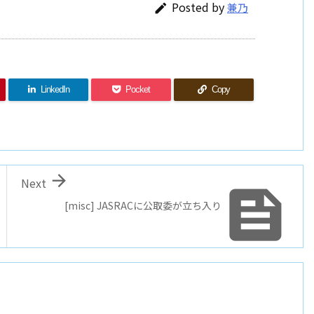
Posted by
兼乃

LinkedIn
Pocket
Copy

Next

[misc] JASRACに公取委が立ち入り