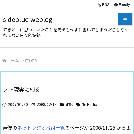

Feedly
RSS
sideblue weblog

てきとーに思いついたことを考えもせずに書いてしまうだらしなく

も切ない日々的記録
メニュ

サイド
ホーム
>
雑記



前へ

次へ
フト現実に帰る

検索
2007/01/30
2008/02/18
雑記
NetRadio




声優の
ネットラジオ番組一覧
のページが 2006/11/25 から更