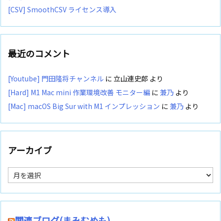
[CSV] SmoothCSV ライセンス導入
最近のコメント
[Youtube] 門田隆将チャンネル
に
立山連史郎
より
[Hard] M1 Mac mini 作業環境改善 モニター編
に
兼乃
より
[Mac] macOS Big Sur with M1 インプレッション
に
兼乃
より
アーカイブ
ア
ー
カ
イ
ブ
関連ブログ(まみむめも)