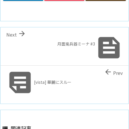

Next

月面兎兵器ミーナ #3


Prev
[vista] 華麗にスルー
関連記事
