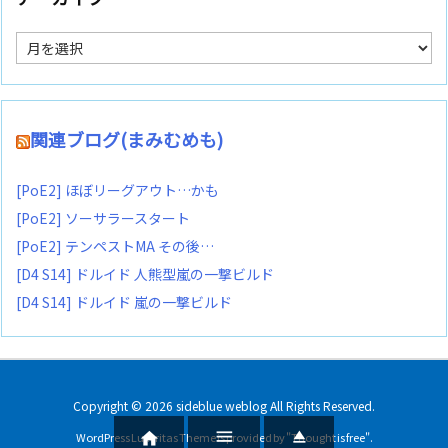
ア
ー
カ
イ
ブ
関連ブログ(まみむめも)
[PoE2] ほぼリーグアウト…かも
[PoE2] ソーサラースタート
[PoE2] テンペストMA その後…
[D4 S14] ドルイド 人熊型嵐の一撃ビルド
[D4 S14] ドルイド 嵐の一撃ビルド
Copyright ©
2026
sideblue weblog
All Rights Reserved.



WordPress Luxeritas Theme is provided by "
Thought is free
".