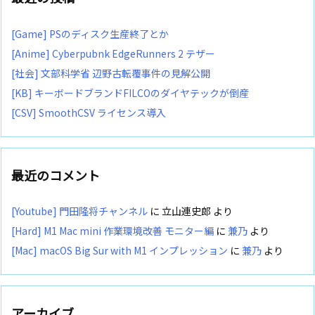
[Game] PSのディスク生産終了とか
[Anime] Cyberpubnk EdgeRunners 2 テザー
[社会] 文部科学省 辺野古転覆事件の見解公開
[KB] キーボードブランドFILCOのダイヤテックが倒産
[CSV] SmoothCSV ライセンス導入
最近のコメント
[Youtube] 門田隆将チャンネル
に
立山連史郎
より
[Hard] M1 Mac mini 作業環境改善 モニター編
に
兼乃
より
[Mac] macOS Big Sur with M1 インプレッション
に
兼乃
より
アーカイブ