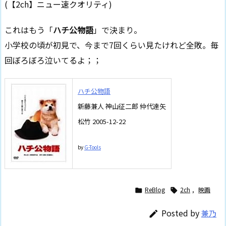
(【2ch】ニュー速クオリティ)
これはもう「
ハチ公物語
」で決まり。
小学校の頃が初見で、今まで7回くらい見たけれど全敗。毎
回ぼろぼろ泣いてるよ；；
ハチ公物語
新藤兼人 神山征二郎 仲代達矢
松竹 2005-12-22
by
G-Tools
ReBlog
2ch
,
映画


Posted by
兼乃
