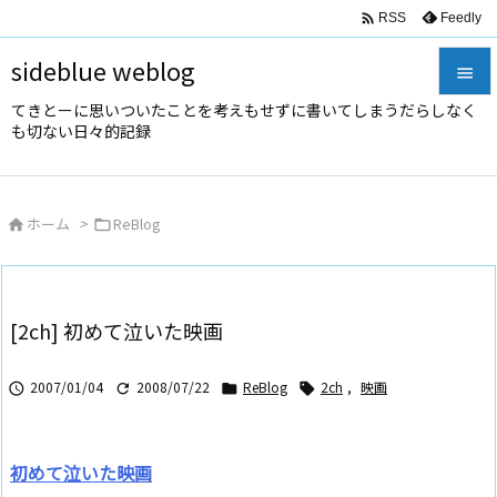

Feedly
RSS
sideblue weblog

てきとーに思いついたことを考えもせずに書いてしまうだらしなく

も切ない日々的記録
メニュ

サイド
ホーム
>
ReBlog



前へ

次へ
[2ch] 初めて泣いた映画

検索
2007/01/04
2008/07/22
ReBlog
2ch
,
映画




初めて泣いた映画