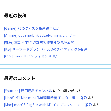
最近の投稿
[Game] PSのディスク生産終了とか
[Anime] Cyberpubnk EdgeRunners 2 テザー
[社会] 文部科学省 辺野古転覆事件の見解公開
[KB] キーボードブランドFILCOのダイヤテックが倒産
[CSV] SmoothCSV ライセンス導入
最近のコメント
[Youtube] 門田隆将チャンネル
に
立山連史郎
より
[Hard] M1 Mac mini 作業環境改善 モニター編
に
兼乃
より
[Mac] macOS Big Sur with M1 インプレッション
に
兼乃
より