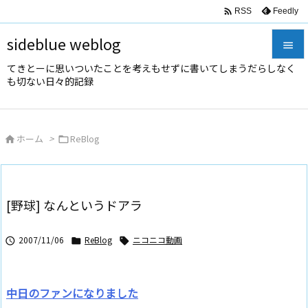

Feedly
RSS
sideblue weblog

てきとーに思いついたことを考えもせずに書いてしまうだらしなく

も切ない日々的記録
メニュ

サイド
ホーム
>
ReBlog



前へ

次へ
[野球] なんというドアラ

検索
2007/11/06
ReBlog
ニコニコ動画



中日のファンになりました