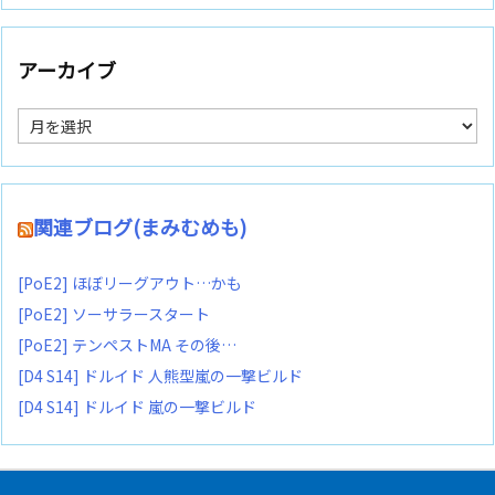
アーカイブ
ア
ー
カ
イ
ブ
関連ブログ(まみむめも)
[PoE2] ほぼリーグアウト…かも
[PoE2] ソーサラースタート
[PoE2] テンペストMA その後…
[D4 S14] ドルイド 人熊型嵐の一撃ビルド
[D4 S14] ドルイド 嵐の一撃ビルド