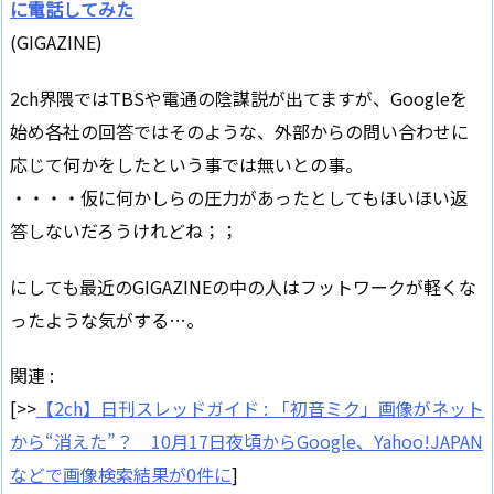
に電話してみた
(GIGAZINE)
2ch界隈ではTBSや電通の陰謀説が出てますが、Googleを
始め各社の回答ではそのような、外部からの問い合わせに
応じて何かをしたという事では無いとの事。
・・・・仮に何かしらの圧力があったとしてもほいほい返
答しないだろうけれどね；；
にしても最近のGIGAZINEの中の人はフットワークが軽くな
ったような気がする…。
関連 :
[>>
【2ch】日刊スレッドガイド : 「初音ミク」画像がネット
から“消えた”？ 10月17日夜頃からGoogle、Yahoo!JAPAN
などで画像検索結果が0件に
]