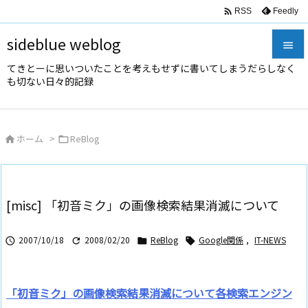

Feedly
RSS
sideblue weblog

てきとーに思いついたことを考えもせずに書いてしまうだらしなく

も切ない日々的記録
メニュ

サイド
ホーム
>
ReBlog



前へ

次へ
[misc] 「初音ミク」の画像検索結果消滅について

検索
2007/10/18
2008/02/20
ReBlog
Google関係
,
IT-NEWS




「初音ミク」の画像検索結果消滅について各検索エンジン