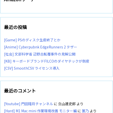
最近の投稿
[Game] PSのディスク生産終了とか
[Anime] Cyberpubnk EdgeRunners 2 テザー
[社会] 文部科学省 辺野古転覆事件の見解公開
[KB] キーボードブランドFILCOのダイヤテックが倒産
[CSV] SmoothCSV ライセンス導入
最近のコメント
[Youtube] 門田隆将チャンネル
に
立山連史郎
より
[Hard] M1 Mac mini 作業環境改善 モニター編
に
兼乃
より