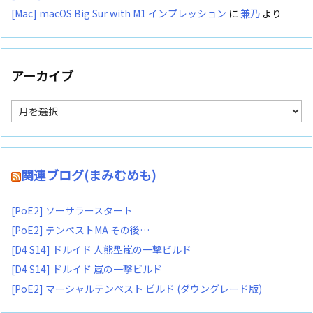
[Mac] macOS Big Sur with M1 インプレッション
に
兼乃
より
アーカイブ
ア
ー
カ
イ
ブ
関連ブログ(まみむめも)
[PoE2] ソーサラースタート
[PoE2] テンペストMA その後…
[D4 S14] ドルイド 人熊型嵐の一撃ビルド
[D4 S14] ドルイド 嵐の一撃ビルド
[PoE2] マーシャルテンペスト ビルド (ダウングレード版)