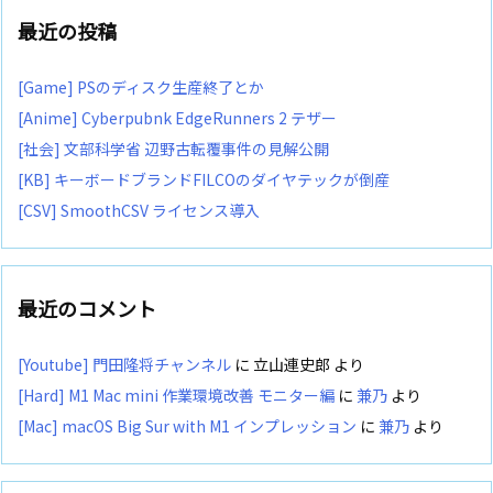
最近の投稿
[Game] PSのディスク生産終了とか
[Anime] Cyberpubnk EdgeRunners 2 テザー
[社会] 文部科学省 辺野古転覆事件の見解公開
[KB] キーボードブランドFILCOのダイヤテックが倒産
[CSV] SmoothCSV ライセンス導入
最近のコメント
[Youtube] 門田隆将チャンネル
に
立山連史郎
より
[Hard] M1 Mac mini 作業環境改善 モニター編
に
兼乃
より
[Mac] macOS Big Sur with M1 インプレッション
に
兼乃
より