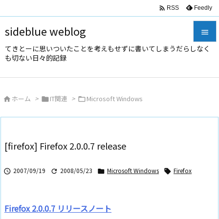

Feedly
RSS
sideblue weblog

てきとーに思いついたことを考えもせずに書いてしまうだらしなく

も切ない日々的記録
メニュ

サイド
ホーム
>
IT関連
>
Microsoft Windows




前へ

次へ
[firefox] Firefox 2.0.0.7 release

検索
2007/09/19
2008/05/23
Microsoft Windows
Firefox




Firefox 2.0.0.7 リリースノート