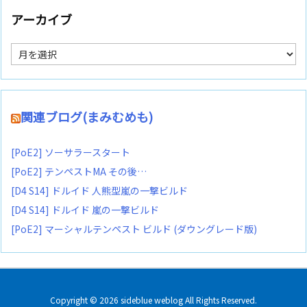
アーカイブ
ア
ー
カ
イ
ブ
関連ブログ(まみむめも)
[PoE2] ソーサラースタート
[PoE2] テンペストMA その後…
[D4 S14] ドルイド 人熊型嵐の一撃ビルド
[D4 S14] ドルイド 嵐の一撃ビルド
[PoE2] マーシャルテンペスト ビルド (ダウングレード版)
Copyright ©
2026
sideblue weblog
All Rights Reserved.