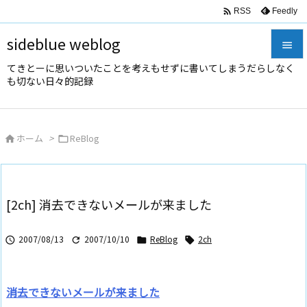

Feedly
RSS
sideblue weblog

てきとーに思いついたことを考えもせずに書いてしまうだらしなく

も切ない日々的記録
メニュ

サイド
ホーム
>
ReBlog



前へ

次へ
[2ch] 消去できないメールが来ました

検索
2007/08/13
2007/10/10
ReBlog
2ch




消去できないメールが来ました