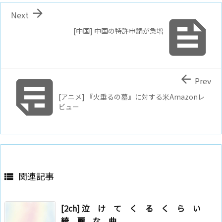

Next

[中国] 中国の特許申請が急増


Prev
[アニメ] 『火垂るの墓』に対する米Amazonレ
ビュー
関連記事

[2ch] 泣 け て く る く ら い
綺 麗 な 曲