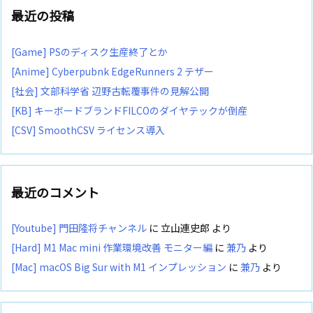
最近の投稿
[Game] PSのディスク生産終了とか
[Anime] Cyberpubnk EdgeRunners 2 テザー
[社会] 文部科学省 辺野古転覆事件の見解公開
[KB] キーボードブランドFILCOのダイヤテックが倒産
[CSV] SmoothCSV ライセンス導入
最近のコメント
[Youtube] 門田隆将チャンネル
に
立山連史郎
より
[Hard] M1 Mac mini 作業環境改善 モニター編
に
兼乃
より
[Mac] macOS Big Sur with M1 インプレッション
に
兼乃
より