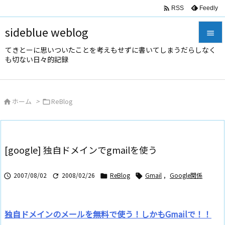

Feedly
RSS
sideblue weblog

てきとーに思いついたことを考えもせずに書いてしまうだらしなく

も切ない日々的記録
メニュ

サイド
ホーム
>
ReBlog



前へ

次へ
[google] 独自ドメインでgmailを使う

検索
2007/08/02
2008/02/26
ReBlog
Gmail
,
Google関係




独自ドメインのメールを無料で使う！しかもGmailで！！